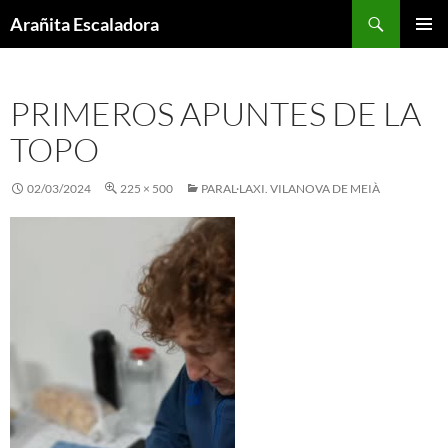
Skip
Search
Arañita Escaladora
to
PRIMAR
content
MENU
PRIMEROS APUNTES DE LA
TOPO
02/03/2024
225 × 500
PARAL·LAXI. VILANOVA DE MEIÀ