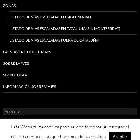
ZONAS
LISTADO DE VÍAS ESCALADAS EN MONTSERRAT
LISTADO DE VÍAS ESCALADAS EN CATALUÑA (SIN MONTSERRAT)
LISTADO DE VÍAS ESCALADAS FUERA DE CATALUÑA
LAS VÍAS EN GOOGLE MAPS
SOBRE LA WEB
SIMBOLOGÍA
INFORMACIÓN SOBRE VIAJES
Search
for:
Esta Web utiliza cookies propias y de terceros. Al navegar el
usuario acepta el uso que hacemos de las cookies.
Aceptar
Proudly powered by WordPress