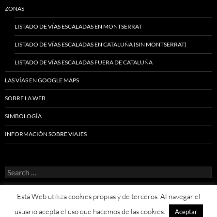
ZONAS
LISTADO DE VÍAS ESCALADAS EN MONTSERRAT
LISTADO DE VÍAS ESCALADAS EN CATALUÑA (SIN MONTSERRAT)
LISTADO DE VÍAS ESCALADAS FUERA DE CATALUÑA
LAS VÍAS EN GOOGLE MAPS
SOBRE LA WEB
SIMBOLOGÍA
INFORMACIÓN SOBRE VIAJES
Search
for:
Esta Web utiliza cookies propias y de terceros. Al navegar el
usuario acepta el uso que hacemos de las cookies.
Aceptar
Proudly powered by WordPress