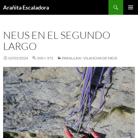
Skip
Search
Arañita Escaladora
to
PRIMAR
content
MENU
NEUS EN EL SEGUNDO
LARGO
02/03/2024
500 × 375
PARAL·LAXI. VILANOVA DE MEIÀ