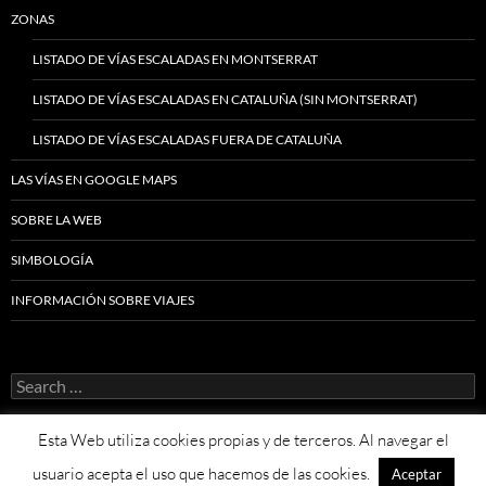
ZONAS
LISTADO DE VÍAS ESCALADAS EN MONTSERRAT
LISTADO DE VÍAS ESCALADAS EN CATALUÑA (SIN MONTSERRAT)
LISTADO DE VÍAS ESCALADAS FUERA DE CATALUÑA
LAS VÍAS EN GOOGLE MAPS
SOBRE LA WEB
SIMBOLOGÍA
INFORMACIÓN SOBRE VIAJES
Search
for:
Esta Web utiliza cookies propias y de terceros. Al navegar el
usuario acepta el uso que hacemos de las cookies.
Aceptar
Proudly powered by WordPress