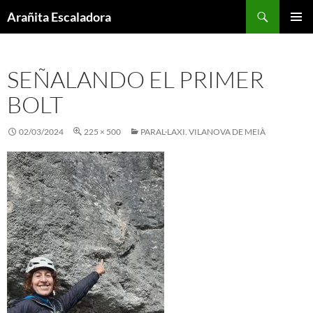
Skip
Search
Arañita Escaladora
to
PRIMAR
content
MENU
SEÑALANDO EL PRIMER
BOLT
02/03/2024
225 × 500
PARAL·LAXI. VILANOVA DE MEIÀ