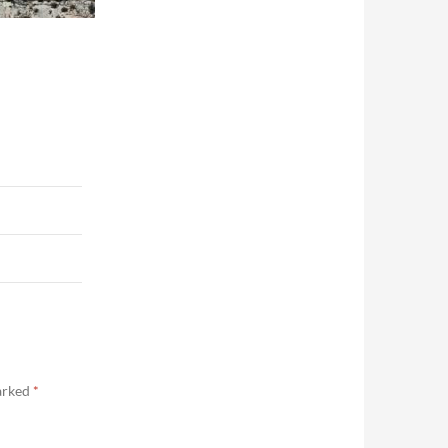
marked
*