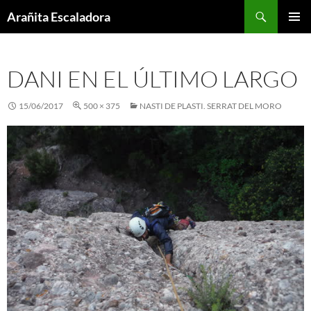
Skip
Search
Arañita Escaladora
to
PRIMAR
content
MENU
DANI EN EL ÚLTIMO LARGO
15/06/2017
500 × 375
NASTI DE PLASTI. SERRAT DEL MORO