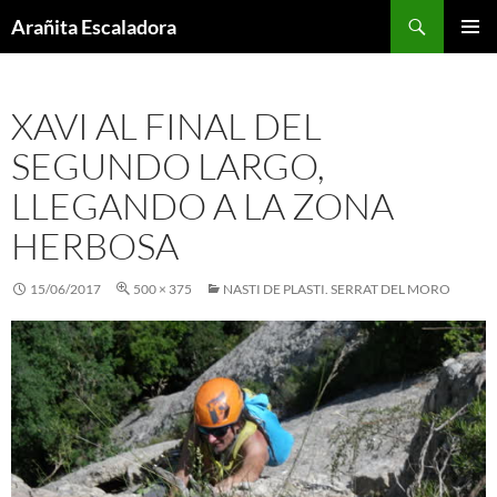
Skip
Search
Arañita Escaladora
to
PRIMAR
content
MENU
XAVI AL FINAL DEL
SEGUNDO LARGO,
LLEGANDO A LA ZONA
HERBOSA
15/06/2017
500 × 375
NASTI DE PLASTI. SERRAT DEL MORO