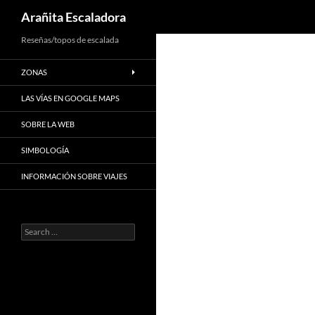
Search
Arañita Escaladora
Skip
Reseñas/topos de escalada
to
ZONAS
content
LAS VÍAS EN GOOGLE MAPS
SOBRE LA WEB
SIMBOLOGÍA
INFORMACIÓN SOBRE VIAJES
Search
for: