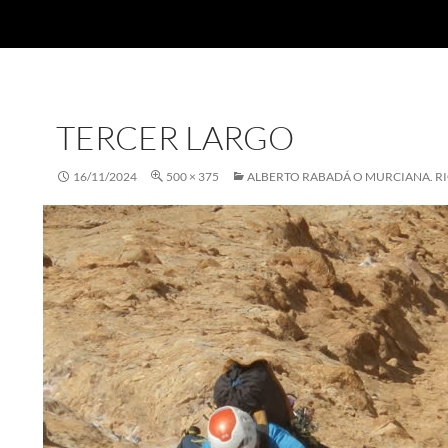
TERCER LARGO
16/11/2024
500 × 375
ALBERTO RABADÁ O MURCIANA. R