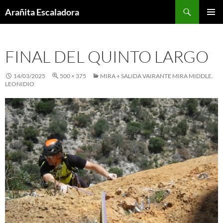
Skip
Search
Arañita Escaladora
to
PRIMAR
content
MENU
FINAL DEL QUINTO LARGO
14/03/2025
500 × 375
MIRA + SALIDA VAIRANTE MIRA MIDDLE.
LEONIDIO