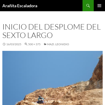
Skip
Search
Arañita Escaladora
to
PRIMAR
content
MENU
INICIO DEL DESPLOME DEL
SEXTO LARGO
16/03/2025
500 × 375
MAZI. LEONIDIO