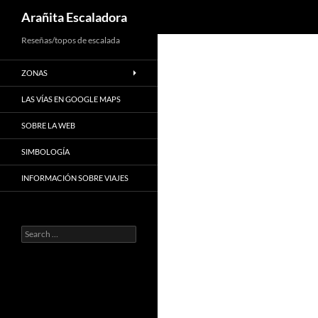
Search
Arañita Escaladora
Skip
Reseñas/topos de escalada
to
ZONAS
content
LAS VÍAS EN GOOGLE MAPS
SOBRE LA WEB
SIMBOLOGÍA
INFORMACIÓN SOBRE VIAJES
Search
for: