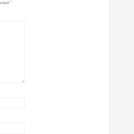
marked
*