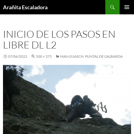
Skip
Search
Arañita Escaladora
to
PRIMAR
content
MENU
INICIO DE LOS PASOS EN
LIBRE DL L2
07/06/2022
500 × 375
MAS-GUASCH. PUNTAL DE L’ALBARDA