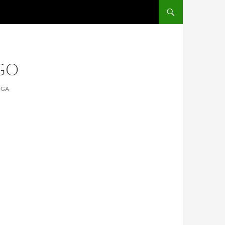
GO
NGA