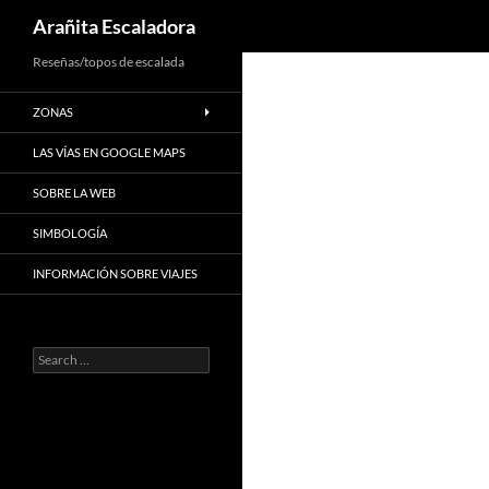
Search
Arañita Escaladora
Skip
Reseñas/topos de escalada
to
ZONAS
content
LAS VÍAS EN GOOGLE MAPS
SOBRE LA WEB
SIMBOLOGÍA
INFORMACIÓN SOBRE VIAJES
Search
for: