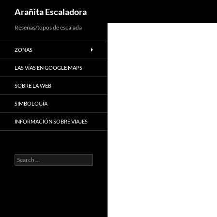
Search
Arañita Escaladora
Skip
Reseñas/topos de escalada
to
ZONAS
content
LAS VÍAS EN GOOGLE MAPS
SOBRE LA WEB
SIMBOLOGÍA
INFORMACIÓN SOBRE VIAJES
Search
for: