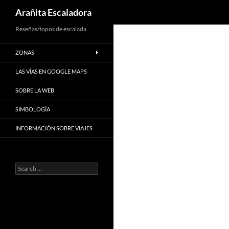
Search
Arañita Escaladora
Skip
Reseñas/topos de escalada
to
ZONAS
content
LAS VÍAS EN GOOGLE MAPS
SOBRE LA WEB
SIMBOLOGÍA
INFORMACIÓN SOBRE VIAJES
Search
for: