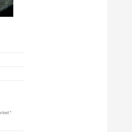
marked
*