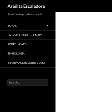
Search
Arañita Escaladora
Skip
Reseñas/topos de escalada
to
ZONAS
content
LAS VÍAS EN GOOGLE MAPS
SOBRE LA WEB
SIMBOLOGÍA
INFORMACIÓN SOBRE VIAJES
Search
for: