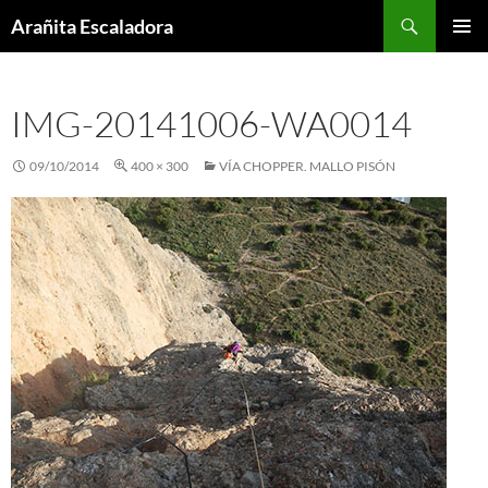
Skip
Search
Arañita Escaladora
to
PRIMAR
content
MENU
IMG-20141006-WA0014
09/10/2014
400 × 300
VÍA CHOPPER. MALLO PISÓN