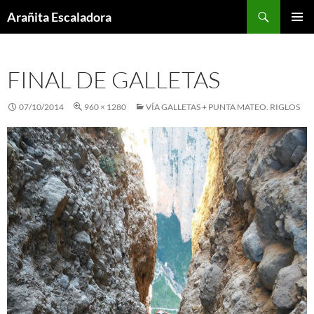
Skip
Search
Arañita Escaladora
to
PRIMAR
content
MENU
FINAL DE GALLETAS
07/10/2014
960 × 1280
VÍA GALLETAS + PUNTA MATEO. RIGLOS