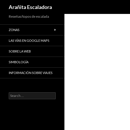
Search
Arañita Escaladora
Skip
Reseñas/topos de escalada
to
ZONAS
content
LAS VÍAS EN GOOGLE MAPS
SOBRE LA WEB
SIMBOLOGÍA
INFORMACIÓN SOBRE VIAJES
Search
for: