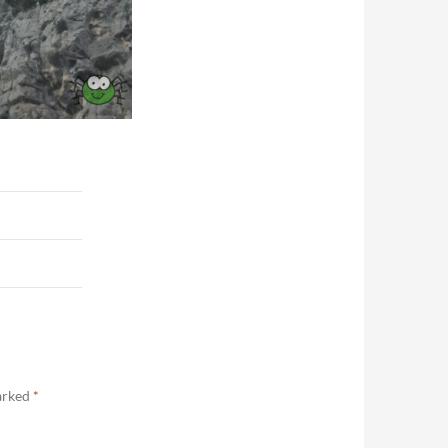
marked
*