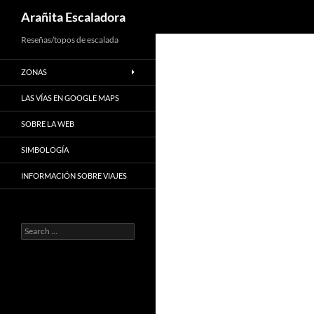
Search
Arañita Escaladora
Skip
Reseñas/topos de escalada
to
ZONAS
content
LAS VÍAS EN GOOGLE MAPS
SOBRE LA WEB
SIMBOLOGÍA
INFORMACIÓN SOBRE VIAJES
Search
for: