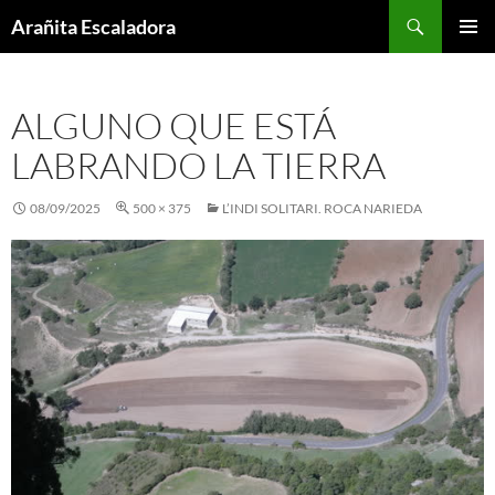
Skip
Search
Arañita Escaladora
to
PRIMAR
content
MENU
ALGUNO QUE ESTÁ
LABRANDO LA TIERRA
08/09/2025
500 × 375
L’INDI SOLITARI. ROCA NARIEDA