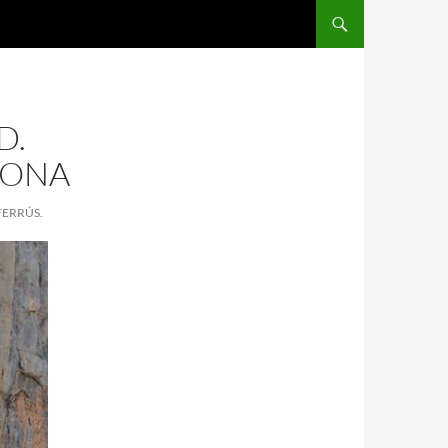
D.
LONA
FERRÚS.