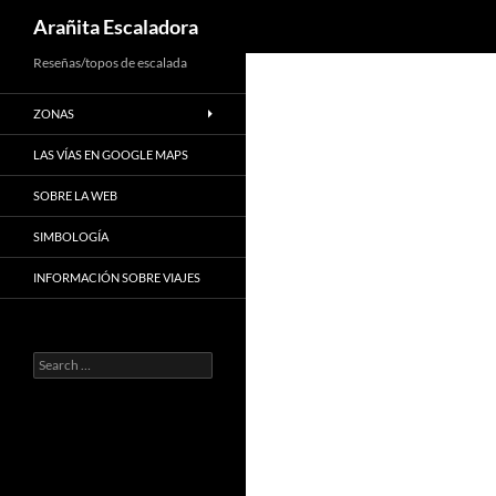
Search
Arañita Escaladora
Skip
Reseñas/topos de escalada
to
ZONAS
content
LAS VÍAS EN GOOGLE MAPS
SOBRE LA WEB
SIMBOLOGÍA
INFORMACIÓN SOBRE VIAJES
Search
for: