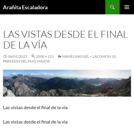
Skip
Search
Arañita Escaladora
to
PRIMAR
content
MENU
LAS VISTAS DESDE EL FINAL
DE LA VÍA
06/01/2025
1000 × 211
MANEL-MIGUEL + LACOMON. EL
PAREDÓN DEL PUIG MAJOR
Las vistas desde el final de la vía
Las vistas desde el final de la vía