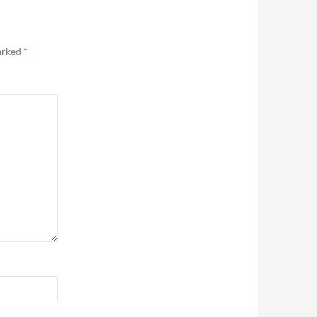
marked
*