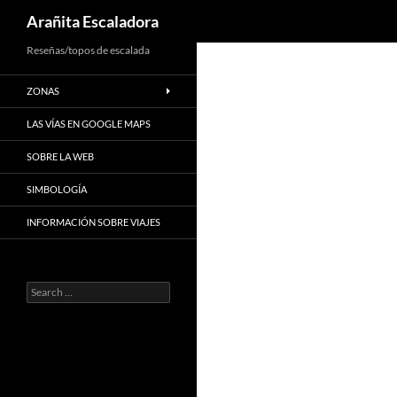
Search
Arañita Escaladora
Skip
Reseñas/topos de escalada
to
ZONAS
content
LAS VÍAS EN GOOGLE MAPS
SOBRE LA WEB
SIMBOLOGÍA
INFORMACIÓN SOBRE VIAJES
Search
for: