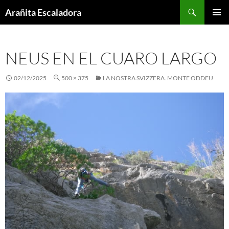
Skip
Search
Arañita Escaladora
to
PRIMAR
content
MENU
NEUS EN EL CUARO LARGO
02/12/2025
500 × 375
LA NOSTRA SVIZZERA. MONTE ODDEU