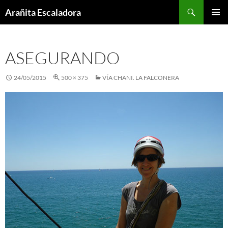
Skip
Search
Arañita Escaladora
to
PRIMAR
content
MENU
ASEGURANDO
24/05/2015
500 × 375
VÍA CHANI. LA FALCONERA