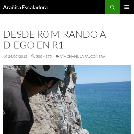
Skip
Search
Arañita Escaladora
to
PRIMAR
content
MENU
DESDE R0 MIRANDO A
DIEGO EN R1
24/05/2015
500 × 375
VÍA CHANI. LA FALCONERA