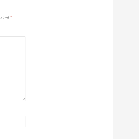
marked
*