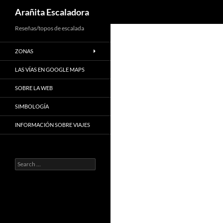
Search
Arañita Escaladora
Skip
Reseñas/topos de escalada
to
ZONAS
content
LAS VÍAS EN GOOGLE MAPS
SOBRE LA WEB
SIMBOLOGÍA
INFORMACIÓN SOBRE VIAJES
Search
for: