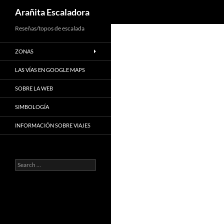
Search
Arañita Escaladora
Skip
Reseñas/topos de escalada
to
ZONAS
content
LAS VÍAS EN GOOGLE MAPS
SOBRE LA WEB
SIMBOLOGÍA
INFORMACIÓN SOBRE VIAJES
Search
for: