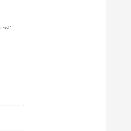
marked
*