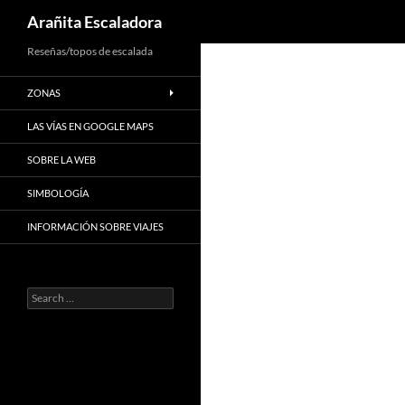
Search
Arañita Escaladora
Skip
Reseñas/topos de escalada
to
ZONAS
content
LAS VÍAS EN GOOGLE MAPS
SOBRE LA WEB
SIMBOLOGÍA
INFORMACIÓN SOBRE VIAJES
Search
for: