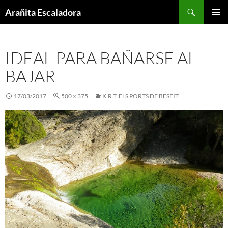
Skip
Search
Arañita Escaladora
to
PRIMAR
content
MENU
IDEAL PARA BAÑARSE AL
BAJAR
17/03/2017
500 × 375
K.R.T. ELS PORTS DE BESEIT