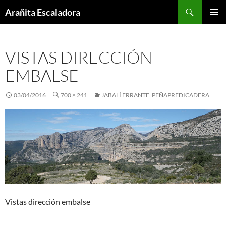
Skip
Search
Arañita Escaladora
to
PRIMAR
content
MENU
VISTAS DIRECCIÓN
EMBALSE
03/04/2016
700 × 241
JABALÍ ERRANTE. PEÑAPREDICADERA
Vistas dirección embalse