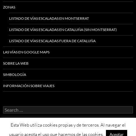
ZONAS
LISTADO DE VÍAS ESCALADAS EN MONTSERRAT
LISTADO DE VÍAS ESCALADAS EN CATALUÑA (SIN MONTSERRAT)
LISTADO DE VÍAS ESCALADAS FUERA DE CATALUÑA
LAS VÍAS EN GOOGLE MAPS
SOBRE LA WEB
SIMBOLOGÍA
INFORMACIÓN SOBRE VIAJES
Search
for:
Esta Web utiliza cookies propias y de terceros. Al navegar el
usuario acepta el uso que hacemos de las cookies.
Aceptar
Proudly powered by WordPress