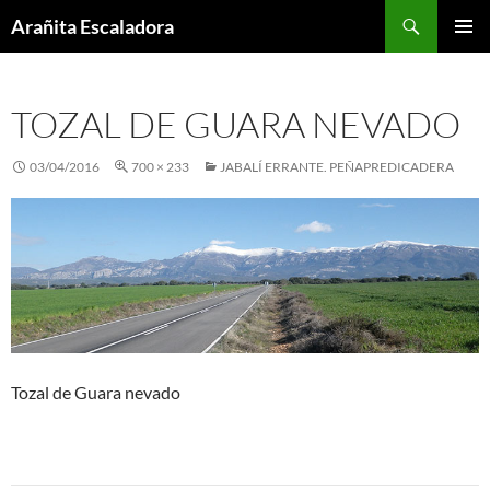
Skip
Search
Arañita Escaladora
to
PRIMAR
content
MENU
TOZAL DE GUARA NEVADO
03/04/2016
700 × 233
JABALÍ ERRANTE. PEÑAPREDICADERA
Tozal de Guara nevado