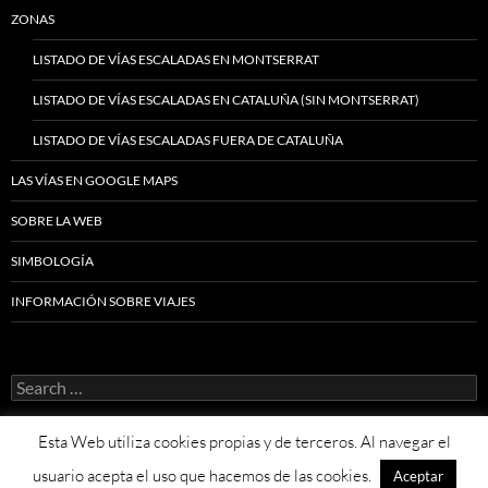
ZONAS
LISTADO DE VÍAS ESCALADAS EN MONTSERRAT
LISTADO DE VÍAS ESCALADAS EN CATALUÑA (SIN MONTSERRAT)
LISTADO DE VÍAS ESCALADAS FUERA DE CATALUÑA
LAS VÍAS EN GOOGLE MAPS
SOBRE LA WEB
SIMBOLOGÍA
INFORMACIÓN SOBRE VIAJES
Search
for:
Esta Web utiliza cookies propias y de terceros. Al navegar el
usuario acepta el uso que hacemos de las cookies.
Aceptar
Proudly powered by WordPress