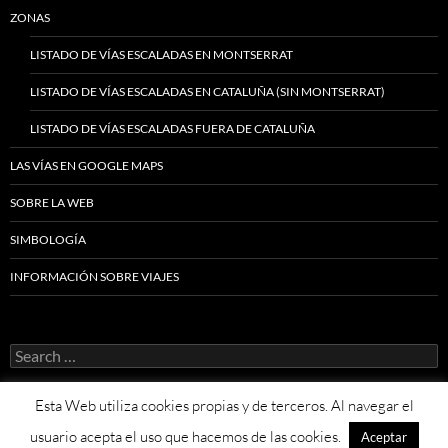
ZONAS
LISTADO DE VÍAS ESCALADAS EN MONTSERRAT
LISTADO DE VÍAS ESCALADAS EN CATALUÑA (SIN MONTSERRAT)
LISTADO DE VÍAS ESCALADAS FUERA DE CATALUÑA
LAS VÍAS EN GOOGLE MAPS
SOBRE LA WEB
SIMBOLOGÍA
INFORMACIÓN SOBRE VIAJES
Search
for:
Esta Web utiliza cookies propias y de terceros. Al navegar el
usuario acepta el uso que hacemos de las cookies.
Aceptar
Proudly powered by WordPress