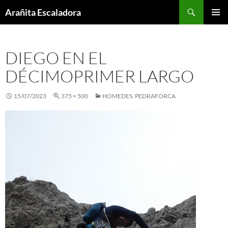
Skip
Search
Arañita Escaladora
to
PRIMAR
content
MENU
DIEGO EN EL
DÉCIMOPRIMER LARGO
15/07/2023
375 × 500
HOMEDES. PEDRAFORCA