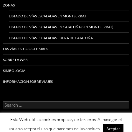
ZONAS
LISTADO DE VÍAS ESCALADAS EN MONTSERRAT
LISTADO DE VÍAS ESCALADAS EN CATALUÑA (SIN MONTSERRAT)
LISTADO DE VÍAS ESCALADAS FUERA DE CATALUÑA
LAS VÍAS EN GOOGLE MAPS
SOBRE LA WEB
SIMBOLOGÍA
INFORMACIÓN SOBRE VIAJES
Search
for:
Esta Web utiliza cookies propias y de terceros. Al navegar el
usuario acepta el uso que hacemos de las cookies.
Aceptar
Proudly powered by WordPress