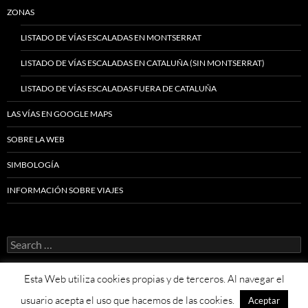
ZONAS
LISTADO DE VÍAS ESCALADAS EN MONTSERRAT
LISTADO DE VÍAS ESCALADAS EN CATALUÑA (SIN MONTSERRAT)
LISTADO DE VÍAS ESCALADAS FUERA DE CATALUÑA
LAS VÍAS EN GOOGLE MAPS
SOBRE LA WEB
SIMBOLOGÍA
INFORMACIÓN SOBRE VIAJES
Search
for:
Esta Web utiliza cookies propias y de terceros. Al navegar el
usuario acepta el uso que hacemos de las cookies.
Aceptar
Proudly powered by WordPress