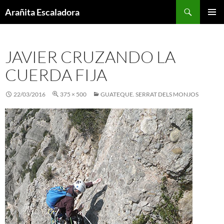
Skip
Search
Arañita Escaladora
to
PRIMAR
content
MENU
JAVIER CRUZANDO LA
CUERDA FIJA
22/03/2016
375 × 500
GUATEQUE. SERRAT DELS MONJOS