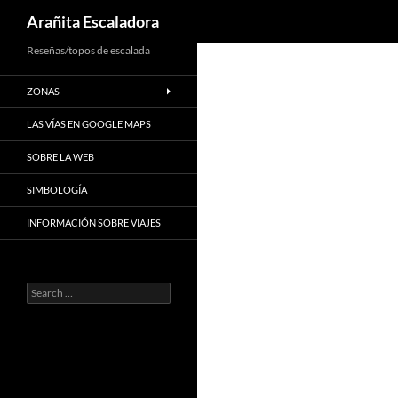
Search
Arañita Escaladora
Skip
Reseñas/topos de escalada
to
ZONAS
content
LAS VÍAS EN GOOGLE MAPS
SOBRE LA WEB
SIMBOLOGÍA
INFORMACIÓN SOBRE VIAJES
Search
for: