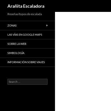
Search
Arañita Escaladora
Skip
Reseñas/topos de escalada
to
ZONAS
content
LAS VÍAS EN GOOGLE MAPS
SOBRE LA WEB
SIMBOLOGÍA
INFORMACIÓN SOBRE VIAJES
Search
for: