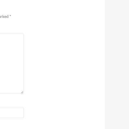
marked
*