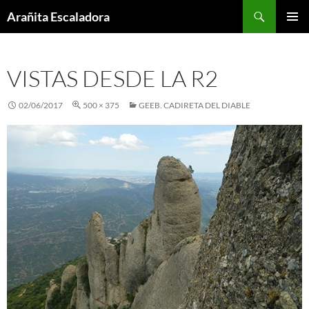
Skip
Search
Arañita Escaladora
to
PRIMAR
content
MENU
VISTAS DESDE LA R2
02/06/2017
500 × 375
GEEB. CADIRETA DEL DIABLE