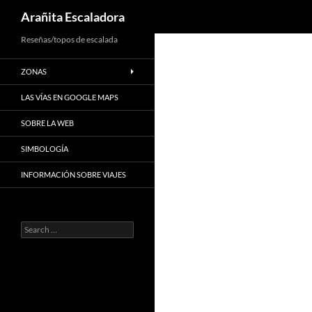
Search
Arañita Escaladora
Skip
Reseñas/topos de escalada
to
ZONAS
content
LAS VÍAS EN GOOGLE MAPS
SOBRE LA WEB
SIMBOLOGÍA
INFORMACIÓN SOBRE VIAJES
Search
for: