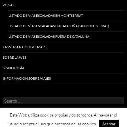
ZONAS
LISTADO DE VÍAS ESCALADAS EN MONTSERRAT
LISTADO DE VÍAS ESCALADAS EN CATALUÑA (SIN MONTSERRAT)
LISTADO DE VÍAS ESCALADAS FUERA DE CATALUÑA
LAS VÍAS EN GOOGLE MAPS
SOBRE LA WEB
SIMBOLOGÍA
INFORMACIÓN SOBRE VIAJES
Search
for:
Esta Web utiliza cookies propias y de terceros. Al navegar el
usuario acepta el uso que hacemos de las cookies.
Aceptar
Proudly powered by WordPress