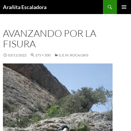
Skip
Search
Arañita Escaladora
to
PRIMAR
content
MENU
AVANZANDO POR LA
FISURA
03/11/2022
375 × 500
G.E.M. ROCA GRIS