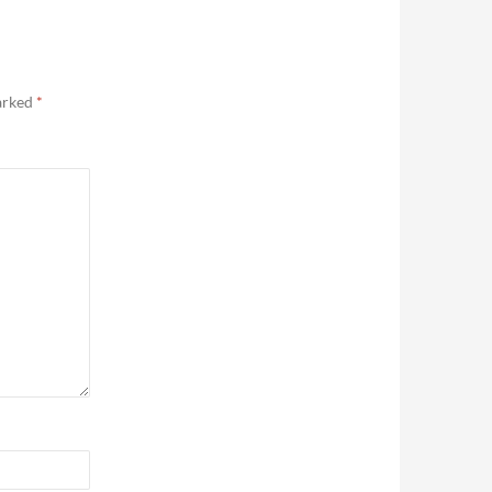
marked
*