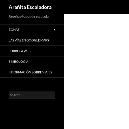
Search
Arañita Escaladora
Skip
Reseñas/topos de escalada
to
ZONAS
content
LAS VÍAS EN GOOGLE MAPS
SOBRE LA WEB
SIMBOLOGÍA
INFORMACIÓN SOBRE VIAJES
Search
for: