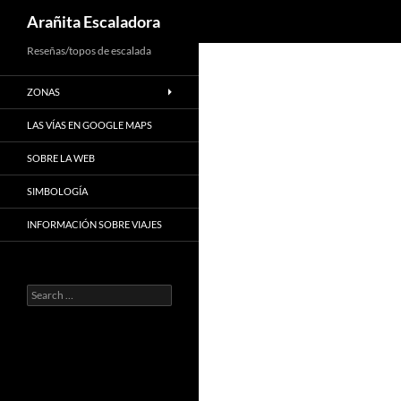
Search
Arañita Escaladora
Skip
Reseñas/topos de escalada
to
ZONAS
content
LAS VÍAS EN GOOGLE MAPS
SOBRE LA WEB
SIMBOLOGÍA
INFORMACIÓN SOBRE VIAJES
Search
for: