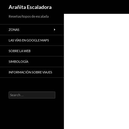
Search
Arañita Escaladora
Skip
Reseñas/topos de escalada
to
ZONAS
content
LAS VÍAS EN GOOGLE MAPS
SOBRE LA WEB
SIMBOLOGÍA
INFORMACIÓN SOBRE VIAJES
Search
for: