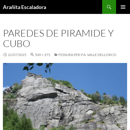
Skip
Search
Arañita Escaladora
to
PRIMAR
content
MENU
PAREDES DE PIRAMIDE Y
CUBO
22/07/2025
500 × 375
FESSURA PER P.A. VALLE DELL’ORCO