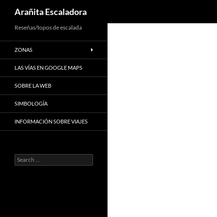
Search
Arañita Escaladora
Skip
Reseñas/topos de escalada
to
ZONAS
content
LAS VÍAS EN GOOGLE MAPS
SOBRE LA WEB
SIMBOLOGÍA
INFORMACIÓN SOBRE VIAJES
Search
for: