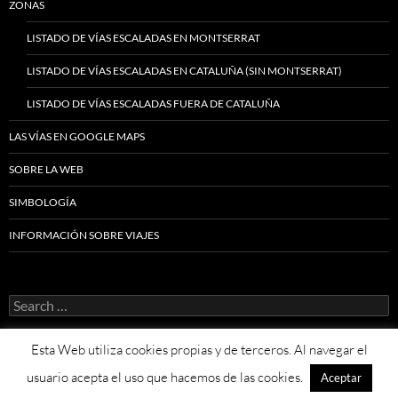
ZONAS
LISTADO DE VÍAS ESCALADAS EN MONTSERRAT
LISTADO DE VÍAS ESCALADAS EN CATALUÑA (SIN MONTSERRAT)
LISTADO DE VÍAS ESCALADAS FUERA DE CATALUÑA
LAS VÍAS EN GOOGLE MAPS
SOBRE LA WEB
SIMBOLOGÍA
INFORMACIÓN SOBRE VIAJES
Search
for:
Esta Web utiliza cookies propias y de terceros. Al navegar el
usuario acepta el uso que hacemos de las cookies.
Aceptar
Proudly powered by WordPress