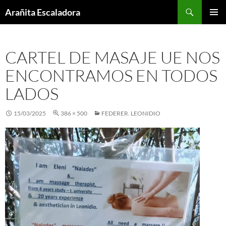
Skip
Search
Arañita Escaladora
to
PRIMAR
content
MENU
CARTEL DE MASAJE UE NOS
ENCONTRAMOS EN TODOS
LADOS
15/03/2025
386 × 500
FEDERER. LEONIDIO