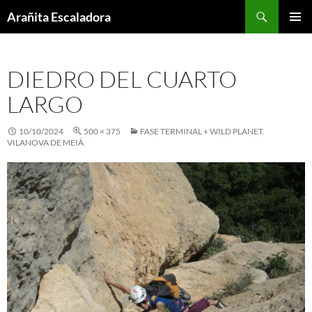
Skip
Search
Arañita Escaladora
to
PRIMAR
content
MENU
DIEDRO DEL CUARTO
LARGO
10/10/2024
500 × 375
FASE TERMINAL + WILD PLANET.
VILANOVA DE MEIÀ