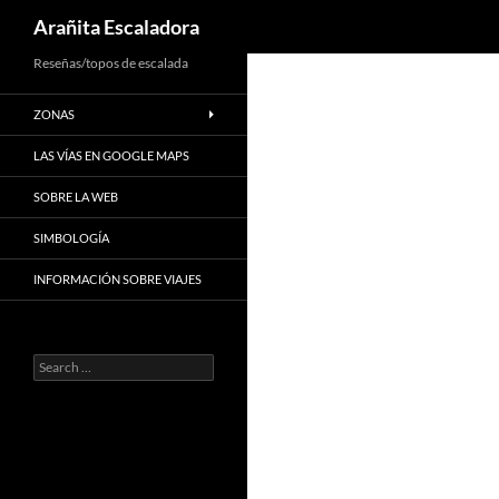
Search
Arañita Escaladora
Skip
Reseñas/topos de escalada
to
ZONAS
content
LAS VÍAS EN GOOGLE MAPS
SOBRE LA WEB
SIMBOLOGÍA
INFORMACIÓN SOBRE VIAJES
Search
for: