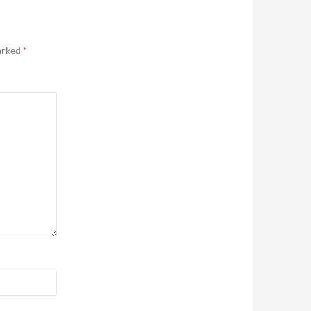
marked
*